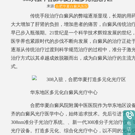
来源:
合肥华夏白癜风医院
传统手段治疗白癜风的弊端逐渐显现，长期的用
大大增加了肝肾的负担，增加患者的痛苦，白癜风传统治
早已步入瓶颈期。21世纪是一个科学技术辉煌发展的世纪
医学界也紧跟时代的步伐不断向发展，白癜风的治疗正处
逐渐从传统治疗过渡到科学规范治疗的过程中，准分子激
治疗方式以其卓越成效脱颖而出，成为白癜风治疗的主流
式。
华东地区多元化白癜风光疗中心
合肥华夏白癜风院附属中医医院作为华东地区设
齐的白癜风光疗医学中心，始终追求技术。先后引进了
308nm准分子光治疗系统、、新一代308准分子光治疗仪、
电
话
光疗设备。打造多元化、综合化光疗中心，以不同的光疗
咨