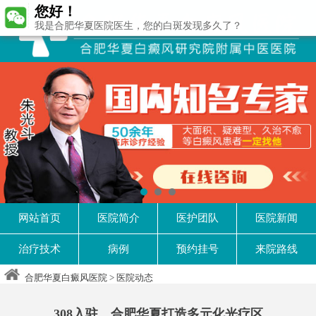
您好！
我是合肥华夏医院医生，您的白斑发现多久了？
1
2
3
网站首页
医院简介
医护团队
医院新闻
治疗技术
病例
预约挂号
来院路线
合肥华夏白癜风医院
>
医院动态
308入驻，合肥华夏打造多元化光疗区