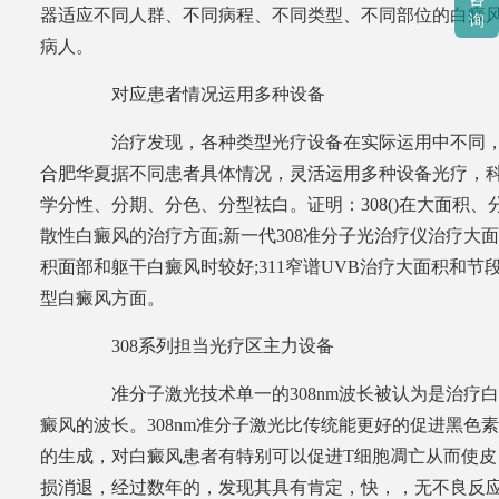
器适应不同人群、不同病程、不同类型、不同部位的白癜
询
病人。
对应患者情况运用多种设备
治疗发现，各种类型光疗设备在实际运用中不同
合肥华夏据不同患者具体情况，灵活运用多种设备光疗，
学分性、分期、分色、分型祛白。证明：308()在大面积、
散性白癜风的治疗方面;新一代308准分子光治疗仪治疗大面
积面部和躯干白癜风时较好;311窄谱UVB治疗大面积和节
型白癜风方面。
308系列担当光疗区主力设备
准分子激光技术单一的308nm波长被认为是治疗白
癜风的波长。308nm准分子激光比传统能更好的促进黑色素
的生成，对白癜风患者有特别可以促进T细胞凋亡从而使皮
损消退，经过数年的，发现其具有肯定，快，，无不良反