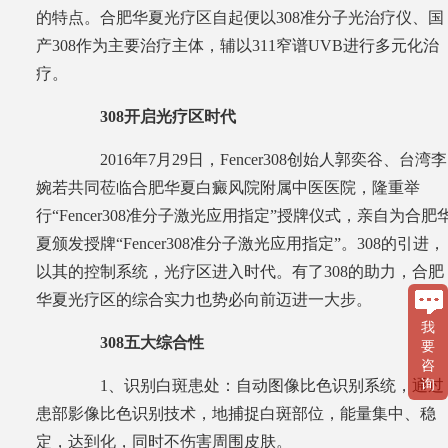
的特点。合肥华夏光疗区自起便以308准分子光治疗仪、国
产308作为主要治疗主体，辅以311窄谱UVB进行多元化治
疗。
308开启光疗区时代
2016年7月29日，Fencer308创始人郭奕谷、台湾李
婉若共同莅临合肥华夏白癜风院附属中医医院，隆重举
行“Fencer308准分子激光应用指定”授牌仪式，亲自为合肥
夏颁发授牌“Fencer308准分子激光应用指定”。308的引进，
以其的控制系统，光疗区进入时代。有了308的助力，合肥
华夏光疗区的综合实力也势必向前迈进一大步。
我
308五大综合性
要
咨
询
1、识别白斑患处：自动图像比色识别系统，通过
患部影像比色识别技术，地捕捉白斑部位，能量集中、稳
定，达到化，同时不伤害周围皮肤。